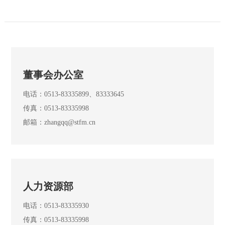
董事会办公室
电话：
0513-83335899
、
83333645
传真：0513-83335998
邮箱：
zhangqq@stfm.cn
人力资源部
电话：
0513-83335930
传真：0513-83335998