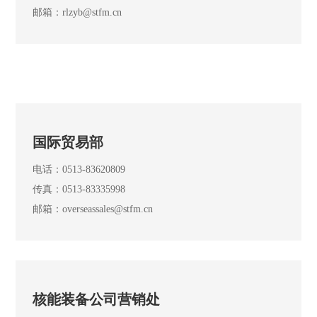
邮箱：
rlzyb@stfm.cn
国际贸易部
电话：
0513-83620809
传真：0513-83335998
邮箱：
overseassales@stfm.cn
核能装备公司营销处