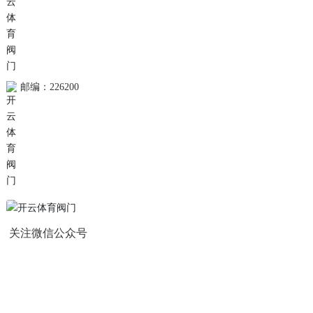
邮编：226200
关注微信公众号