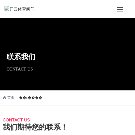
首页
关于开云体育
联系我们
产品与服务
CONTACT US
行业应用
新闻资讯
首页
��ϵ����
投资者关系
CONTACT US
加入开云体育
我们期待您的联系！